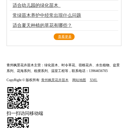
适合幼儿园的绿化苗木
常绿苗木养护中经常出现什么问题
适合夏天种植的草花有哪些？
查看更多
青州枫景花卉苗木主营：绿化苗木、时令草花、宿根花卉、水生植物、盆景
系列、花海系列、租摆系列、温室工程等，联系电话：13964656705
CopyRight © 版权所有:
青州枫景花卉苗木
网站地图
XML
扫一扫访问移动端