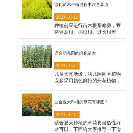
绿化苗木种植过程中注意事项
2023-10-12
种植前应进行苗木根系修剪，宜
将劈裂根、病虫根、过长根剪
除，并对树冠进行粗修剪，尽量
保持地上地下平衡。 对于大规格
苗木，选好吊点，在吊点附近用
适合幼儿园的绿化苗木
海绵和二层麻袋包扎，另备一根
长绳在吊点绑住树杆，以备操作
2023-10-12
人员控制泥球的角度和方向。
儿童天真活泼，幼儿园园区植物
应多采用颜色鲜艳的开花植物，
营造热烈、欢快的氛围。乔木应
选择树冠大、遮阴效果好、耐修
剪、易于管理的例如石家庄苗
适合夏天种植的草花有哪些？
木，国槐、龙爪槐、楸树、合
欢、核桃、栾树、白蜡、合欢、
2023-10-12
苦楝等树种。
适合夏天种植的草花要耐热性好
才可以，下面给大家推荐一下适