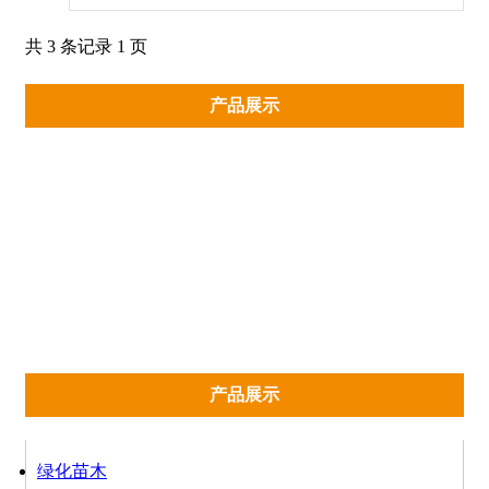
合夏天种植的草花。夏堇是一种
耐热的植物，夏秋两个季节是夏
共 3 条记录 1 页
堇的生长旺盛期，同时也是夏堇
的花期。夏堇开花很旺盛，开花
产品展示
很特别，外形有点像猪耳朵，又
有些像蝴蝶。夏堇开花可以持续
很长的时间，一般会从7月份开
到10月分。
绿化苗木
时令草花
宿根花卉
水生植物
盆景系列
花海系列
租摆系列
温室工程
产品展示
绿化苗木